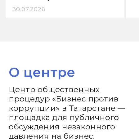
30.07.2026
Цель:
защита
предпринимателей
от коррупции,
необоснованных
уголовных дел,
рейдерства
и недобросовестной
конкуренции.
Принцип работы: