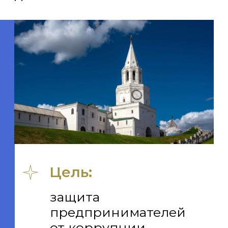
гласность
и открытость.
История
2018
По поручению Раиса
Республики Татарстан
Р. Н. Минниханова
создан «Центр
Общественных
процедур» «Бизнес
против коррупции»
в Республике
Татарстан.
Схема работы
центра