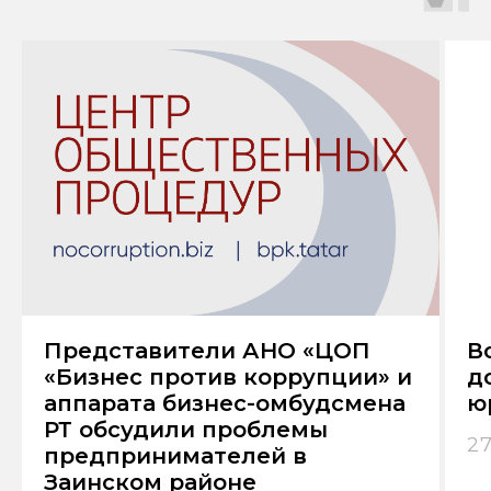
О центре
Центр общественных
процедур «Бизнес против
коррупции» в Татарстане —
Представители АНО «ЦОП
В
площадка для публичного
«Бизнес против коррупции» и
д
обсуждения незаконного
аппарата бизнес-омбудсмена
ю
давления на бизнес.
РТ обсудили проблемы
27
предпринимателей в
Заинском районе