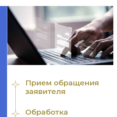
результатов
Информационное
освещение результатов
рассмотрения
Обращения
Отправить
обращение
Сотрудники Центра
общественных процедур
ответят на ваши вопросы
и примут обращение
НАПИСАТЬ СООБЩЕНИЕ