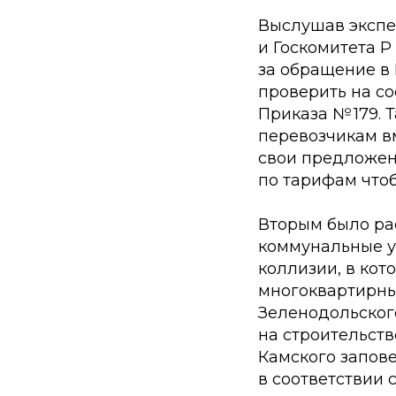
Выслушав экспе
и Госкомитета Р
за обращение в
проверить на с
Приказа № 179.
перевозчикам в
свои предложен
по тарифам что
Вторым было р
коммунальные у
коллизии, в ко
многоквартирны
Зеленодольског
на строительст
Камского запов
в соответствии 