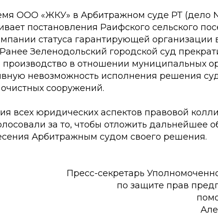
емя ООО «ЖКУ» в Арбитражном суде РТ (дело
ривает постановления Раифского сельского по
омпании статуса гарантирующей организации 
 Ранее Зеленодольский городской суд прекрат
 производство в отношении муниципальных ор
ивную невозможность исполнения решения су
 очистных сооружений.
ия всех юридических аспектов правовой колли
олосовали за то, чтобы отложить дальнейшее 
есения Арбитражным судом своего решения.
Пресс-секретарь Уполномоченно
по защите прав пре
пом
Але