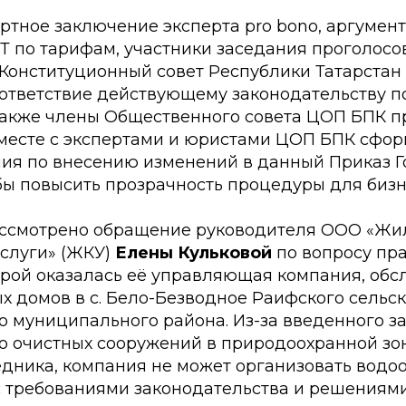
ртное заключение эксперта pro bono, аргумен
 Т по тарифам, участники заседания проголос
 Конституционный совет Республики Татарстан 
оответствие действующему законодательству 
 Также члены Общественного совета ЦОП БПК 
месте с экспертами и юристами ЦОП БПК сфо
ия по внесению изменений в данный Приказ Г
бы повысить прозрачность процедуры для бизн
ассмотрено обращение руководителя ООО «Жи
слуги» (ЖКУ)
Елены Кульковой
по вопросу пр
торой оказалась её управляющая компания, об
х домов в с. Бело-Безводное Раифского сельс
о муниципального района. Из-за введенного з
во очистных сооружений в природоохранной зо
едника, компания не может организовать водо
с требованиями законодательства и решениями