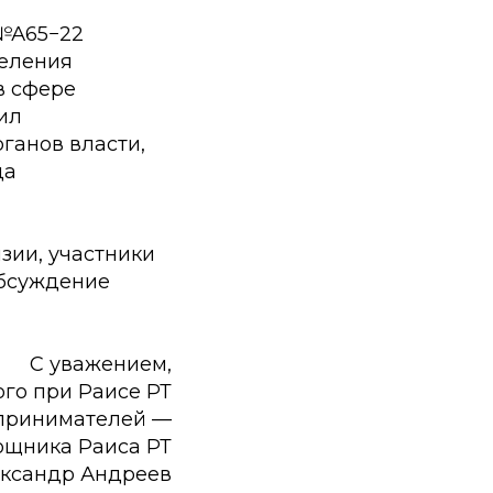
 №А65−22
селения
в сфере
ил
ганов власти,
да
зии, участники
обсуждение
С уважением,
го при Раисе РТ
дпринимателей —
ощника Раиса РТ
ксандр Андреев