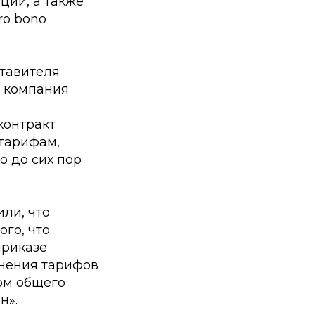
ций, а также
ro bono
тавителя
о компания
контракт
 тарифам,
о до сих пор
ли, что
ого, что
приказе
енения тарифов
ом общего
н».