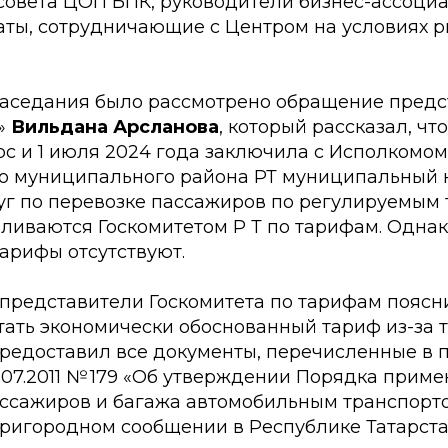
совета ЦОП БПК, руководители бизнес-ассоциа
аты, сотрудничающие с Центром на условиях p
заседания было рассмотрено обращение предс
»
Вильдана Арсланова
, который рассказал, чт
рс и 1 июля 2024 года заключила с Исполкомом
о муниципального района РТ муниципальный 
луг по перевозке пассажиров по регулируемым
ливаются Госкомитетом Р Т по тарифам. Однак
арифы отсутствуют.
представители Госкомитета по тарифам поясни
тать экономически обоснованный тариф из-за т
предоставил все документы, перечисленные в 
.07.2011 № 179 «Об утверждении Порядка прим
ассажиров и багажа автомобильным транспорт
пригородном сообщении в Республике Татарста