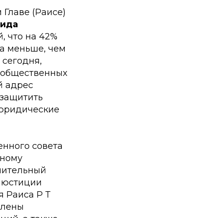
 Главе (Раисе)
ида
, что на 42%
за меньше, чем
 сегодня,
р общественных
й адрес
 защитить
 юридические
енного совета
вному
нительный
а юстиции
я Раиса Р Т
члены