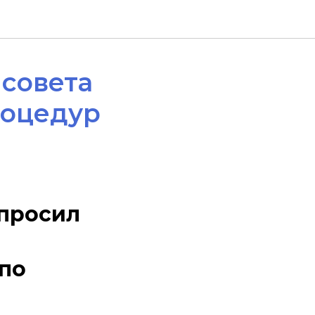
 совета
роцедур
опросил
 по