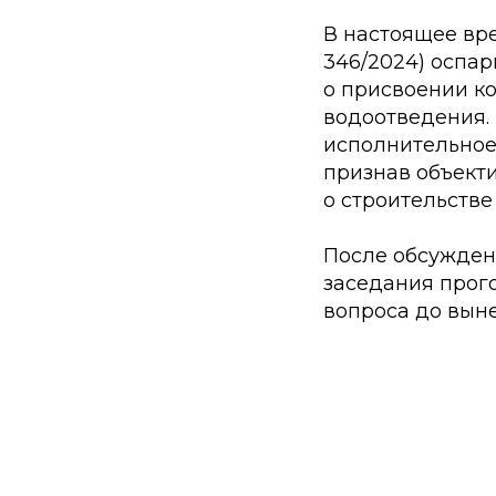
В настоящее вр
346/2024) оспа
о присвоении к
водоотведения.
исполнительное
признав объект
о строительстве
После обсужден
заседания прог
вопроса до вын