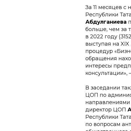
За 11 месяцев с
Республики Тат
Абдулганиева
п
больше, чем за т
в 2022 году (31
выступая на XI
процедур «Бизн
обращения наход
интересы предп
консультации»,
В заседании та
ЦОП по админис
направлениям
директор ЦОП
А
Республики Тат
по вопросам ан