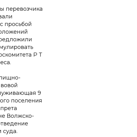
ты перевозчика
овали
с просьбой
положений
предложили
рмулировать
оскомитета Р Т
еса.
лищно-
авовой
служивающая 9
кого поселения
апрета
не Волжско-
отведение
 суда.