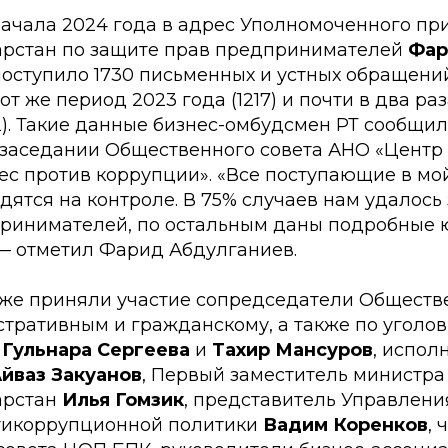
 начала 2024 года в адрес Уполномоченного при
арстан по защите прав предпринимателей
Фар
оступило 1730 письменных и устных обращений
от же период 2023 года (1217) и почти в два ра
52). Такие данные бизнес-омбудсмен РТ сообщил
X заседании Общественного совета АНО «Цент
ес против коррупции». «Все поступающие в мо
ятся на контроле. В 75% случаев нам удалось
ринимателей, по остальным даны подробные
 — отметил Фарид Абдулганиев.
кже приняли участие сопредседатели Обществ
тративным и гражданскому, а также по уголо
и
Гульнара Сергеева
и
Тахир Мансуров
, испол
йваз Закуанов
, Первый заместитель министр
арстан
Илья Гомзик
, представитель Управлени
тикоррупционной политики
Вадим Коренков
, 