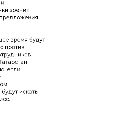
ли
чки зрения
и предложения
шее время будут
с против
отрудников
Татарстан
ю, если
е
том
будут искать
исс.