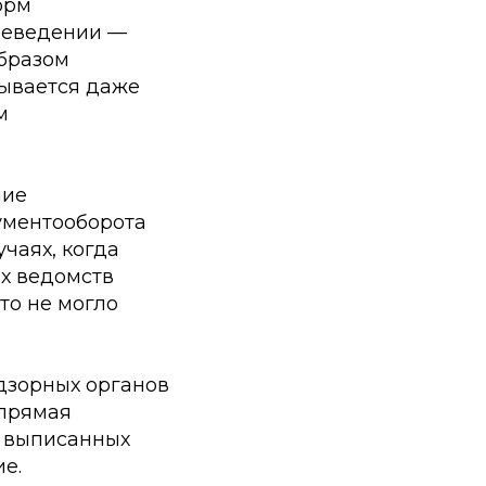
орм
 неведении —
образом
сывается даже
м
ние
ументооборота
учаях, когда
х ведомств
то не могло
дзорных органов
 прямая
а выписанных
е.