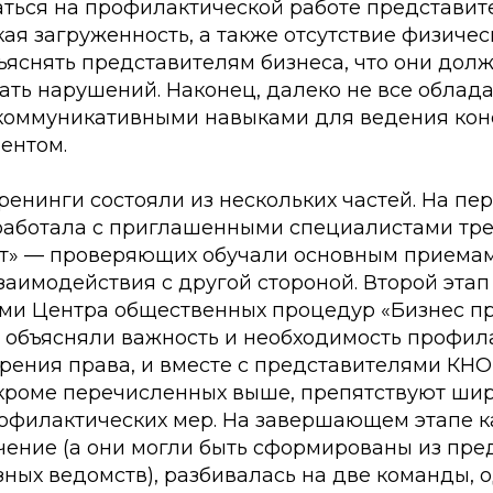
ться на профилактической работе представит
ая загруженность, а также отсутствие физичес
яснять представителям бизнеса, что они долж
ать нарушений. Наконец, далеко не все облад
оммуникативными навыками для ведения кон
ентом.
тренинги состояли из нескольких частей. На пе
работала с приглашенными специалистами тр
т» — проверяющих обучали основным приема
аимодействия с другой стороной. Второй этап
ами Центра общественных процедур «Бизнес п
и объясняли важность и необходимость профил
зрения права, и вместе с представителями КНО
 кроме перечисленных выше, препятствуют ши
филактических мер. На завершающем этапе ка
ение (а они могли быть сформированы из пре
азных ведомств), разбивалась на две команды, 