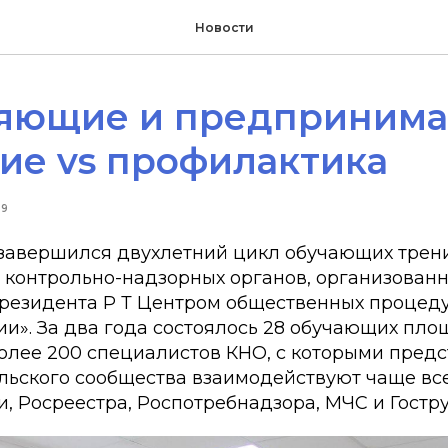
Новости
яющие и предпринима
ие vs профилактика
19
 завершился двухлетний цикл обучающих трен
 контрольно-надзорных органов, организован
резидента Р Т Центром общественных процеду
и». За два года состоялось 28 обучающих пло
более 200 специалистов КНО, с которыми пред
ьского сообщества взаимодействуют чаще вс
, Росреестра, Роспотребнадзора, МЧС и Гостр