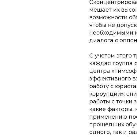
Сконцентрирова
мешает их высок
возможности объ
чтобы не допуск
необходимыми к
диалога с оппон
С учетом этого 
каждая группа 
центра «Тимсоф
эффективного вз
работу с юрист
коррупции»: он
работы с точки 
какие факторы,
применению про
прошедших обуч
одного, так и р