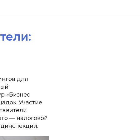
тели:
ингов для
ный
р «Бизнес
щадок. Участие
ставители
его — налоговой
удинспекции.