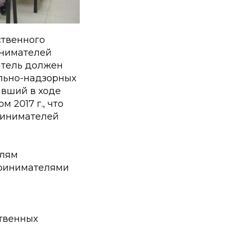
ственного
инимателей
затель должен
ольно-надзорных
ивший в ходе
 2017 г., что
ринимателей
елям
принимателями
твенных