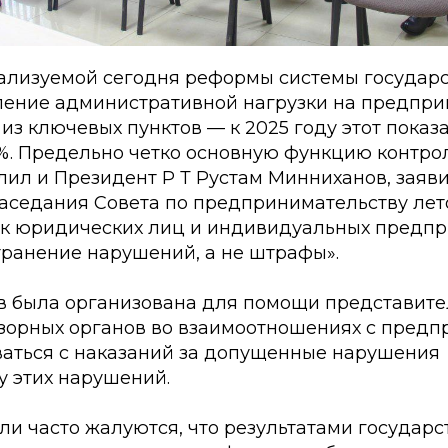
ализуемой сегодня реформы системы государ
ление административной нагрузки на предпр
из ключевых пунктов — к 2025 году этот пока
0%. Предельно четко основную функцию контр
лил и Президент Р Т Рустам Минниханов, заяв
седания Совета по предпринимательству летом
к юридических лиц и индивидуальных предп
транение нарушений, а не штрафы».
в была организована для помощи представит
зорных органов во взаимоотношениях с пред
аться с наказаний за допущенные нарушения
у этих нарушений.
и часто жалуются, что результатами государс