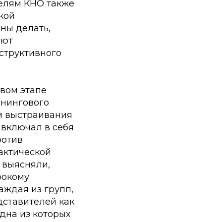
елям КНО также
кой
ны делать,
ают
структивного
рвом этапе
енингового
м выстраивания
 включал в себя
ротив
актической
 выясняли,
рокому
ждая из групп,
дставителей как
одна из которых