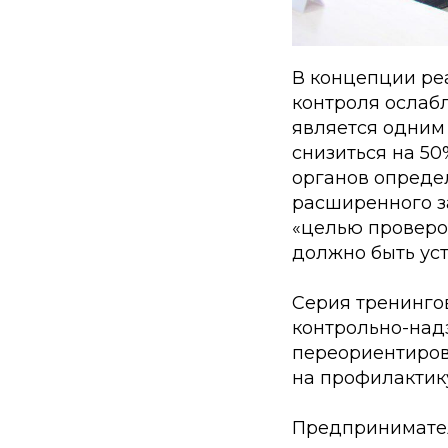
В концепции ре
контроля ослаб
является одним 
снизиться на 5
органов опреде
расширенного за
«целью проверо
должно быть ус
Серия тренинго
контрольно-над
переориентиров
на профилактик
Предпринимател