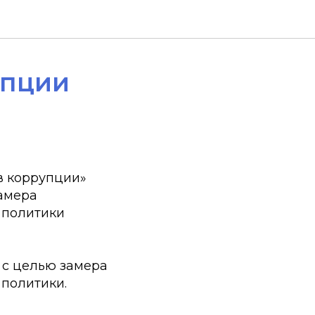
упции
в коррупции»
амера
 политики
 с целью замера
политики.