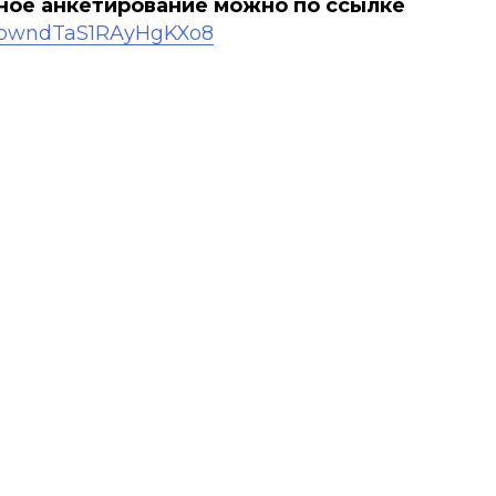
ное анкетирование можно по ссылке
le/bwndTaS1RAyHgKXo8